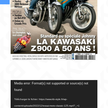
Lecteur
Media error: Format(s) not supported or source(s) not
vidéo
found
Télécharger le fichier: https://www.kb-style.fr/wp-
content/uploads/2022/12/essai-moto-classic-125.mp4?_=1