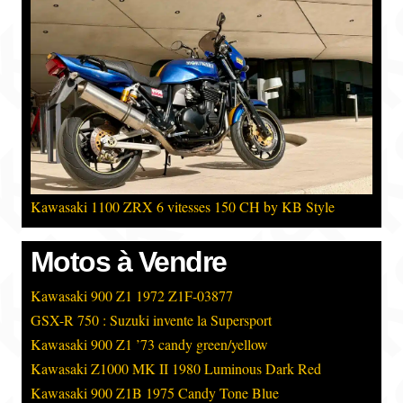
Kawasaki 1100 ZRX 6 vitesses 150 CH by KB Style
Motos à Vendre
Kawasaki 900 Z1 1972 Z1F-03877
GSX-R 750 : Suzuki invente la Supersport
Kawasaki 900 Z1 ’73 candy green/yellow
Kawasaki Z1000 MK II 1980 Luminous Dark Red
Kawasaki 900 Z1B 1975 Candy Tone Blue