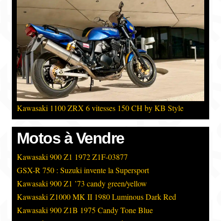
Kawasaki 1100 ZRX 6 vitesses 150 CH by KB Style
Motos à Vendre
Kawasaki 900 Z1 1972 Z1F-03877
GSX-R 750 : Suzuki invente la Supersport
Kawasaki 900 Z1 ’73 candy green/yellow
Kawasaki Z1000 MK II 1980 Luminous Dark Red
Kawasaki 900 Z1B 1975 Candy Tone Blue