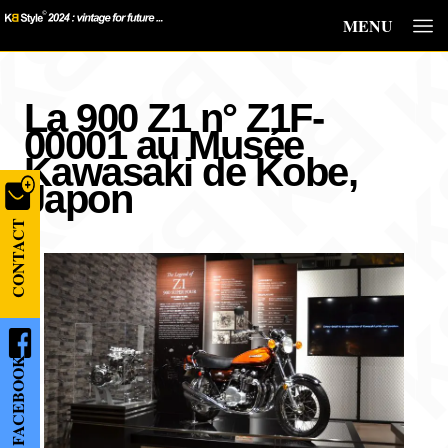
MENU
La 900 Z1 n° Z1F-
00001 au Musée
Kawasaki de Kobe,
Japon
CONTACT
FACEBOOK