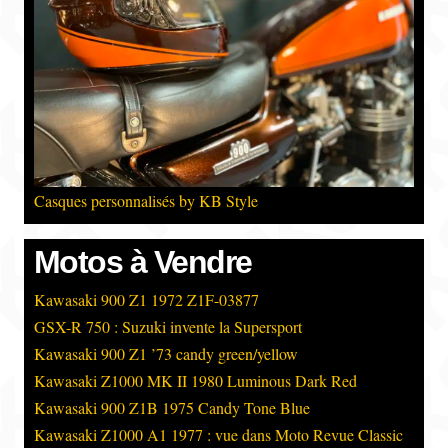
Casques personnalisés by KB Style
Motos à Vendre
Kawasaki 900 Z1 1972 Z1F-03877
GSX-R 750 : Suzuki invente la Supersport
Kawasaki 900 Z1 ’73 candy green/yellow
Kawasaki Z1000 MK II 1980 Luminous Dark Red
Kawasaki 900 Z1B 1975 Candy Tone Blue
Kawasaki Z1000 A1 1977 : vue dans Moto Revue Classic