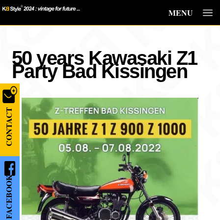
MENU
50 years Kawasaki Z1
Party Bad Kissingen
CONTACT
FACEBOOK